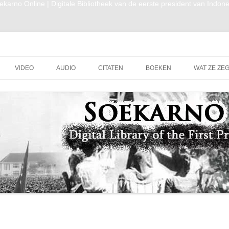
ekarno Online | Digitale Bibliotheek van de eerste president van Indone
 van Indonesië
Doorgaan naar inhoud
VIDEO
AUDIO
CITATEN
BOEKEN
WAT ZE ZE