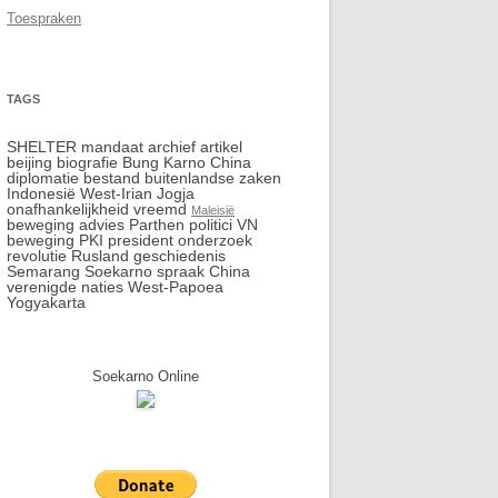
Toespraken
TAGS
SHELTER mandaat archief artikel
beijing biografie Bung Karno China
diplomatie bestand buitenlandse zaken
Indonesië West-Irian Jogja
onafhankelijkheid vreemd
Maleisië
beweging advies Parthen politici VN
beweging PKI president onderzoek
revolutie Rusland geschiedenis
Semarang Soekarno spraak China
verenigde naties West-Papoea
Yogyakarta
Soekarno Online