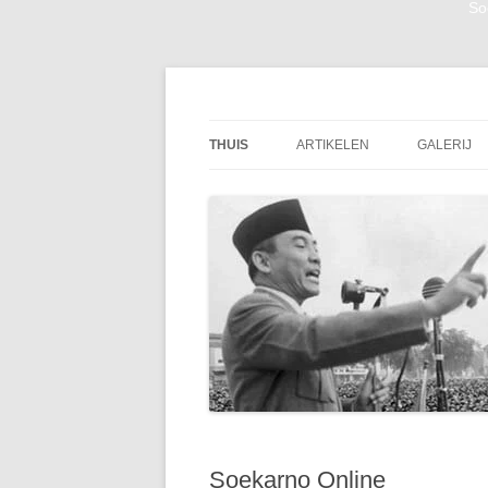
So
Digitale Bibliotheek van de eerste president
Soekarno Online
THUIS
ARTIKELEN
GALERIJ
Soekarno Online