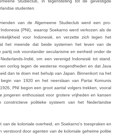
meene Studieclub, in tegenstelling tot de gevestigde
landse studenten.
vrienden van de Algemeene Studieclub werd een pro-
nal Indonesia (PNI), waarop Soekarno werd verkozen als de
ankelijkheid voor Indonesië, en verzette zich tegen het
mdat het meende dat beide systemen het leven van de
e partij ook voorstander secularisme en eenheid onder de
 Nederlands-Indië, om een ​​verenigd Indonesië tot stand.
een oorlog tegen de westerse mogendheden en dat Java
heid dan te doen met behulp van Japan. Binnenkort na het
t begin van 1920 en het neerslaan van Partai Komunis
1926, PNI begon een groot aantal volgers trekken, vooral
e jongeren enthousiast voor grotere vrijheden en kansen
 constrictieve politieke systeem van het Nederlandse
t van de koloniale overheid, en Soekarno's toespraken en
n verstoord door agenten van de koloniale geheime politie