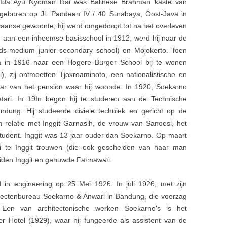
d Ida Ayu Nyoman Rai was Balinese Brahman kaste van
geboren op Jl. Pandean IV / 40 Surabaya, Oost-Java in
vaanse gewoonte, hij werd omgedoopt tot na het overleven
en aan een inheemse basisschool in 1912, werd hij naar de
s-medium junior secondary school) en Mojokerto. Toen
a in 1916 naar een Hogere Burger School bij te wonen
, zij ontmoetten Tjokroaminoto, een nationalistische en
aar van het pension waar hij woonde. In 1920, Soekarno
etari. In 19In begon hij te studeren aan de Technische
andung. Hij studeerde civiele techniek en gericht op de
 relatie met Inggit Garnasih, de vrouw van Sanoesi, het
tudent. Inggit was 13 jaar ouder dan Soekarno. Op maart
i te Inggit trouwen (die ook gescheiden van haar man
iden Inggit en gehuwde Fatmawati.
in engineering op 25 Mei 1926. In juli 1926, met zijn
chitectenbureau Soekarno & Anwari in Bandung, die voorzag
 Een van architectonische werken Soekarno's is het
 Hotel (1929), waar hij fungeerde als assistent van de