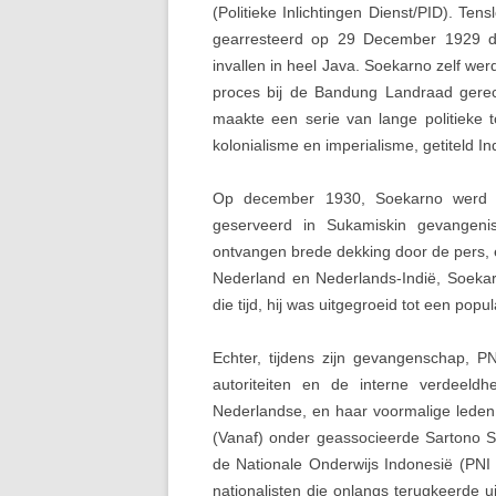
(Politieke Inlichtingen Dienst/PID). Te
gearresteerd op 29 December 1929 doo
invallen in heel Java. Soekarno zelf we
proces bij de Bandung Landraad gere
maakte een serie van lange politieke
kolonialisme en imperialisme, getiteld 
Op december 1930, Soekarno werd ve
geserveerd in Sukamiskin gevangenis
ontvangen brede dekking door de pers, e
Nederland en Nederlands-Indië, Soeka
die tijd, hij was uitgegroeid tot een pop
Echter, tijdens zijn gevangenschap, P
autoriteiten en de interne verdeeld
Nederlandse, en haar voormalige leden 
(Vanaf) onder geassocieerde Sartono S
de Nationale Onderwijs Indonesië (PNI
nationalisten die onlangs terugkeerde 