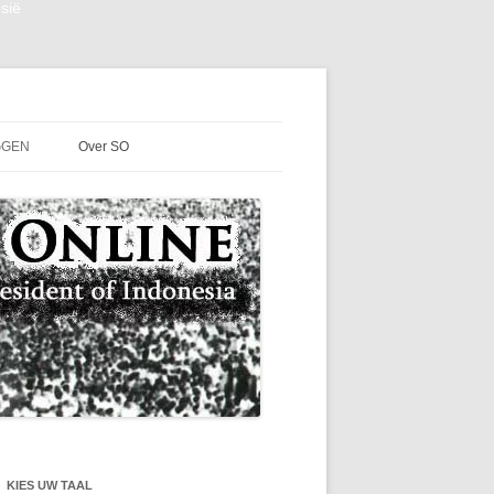
sië
GGEN
Over SO
KIES UW TAAL