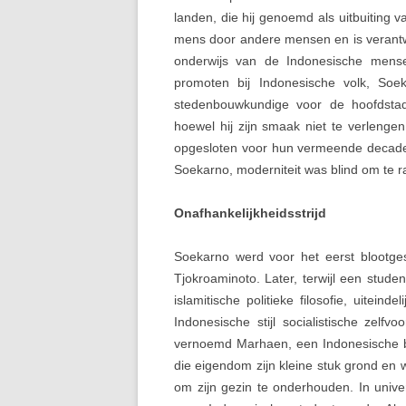
landen, die hij genoemd als uitbuiting v
mens door andere mensen en is verantw
onderwijs van de Indonesische mense
promoten bij Indonesische volk, Soek
stedenbouwkundige voor de hoofdstad (u
hoewel hij zijn smaak niet te verleng
opgesloten voor hun vermeende decadent
Soekarno, moderniteit was blind om te rac
Onafhankelijkheidsstrijd
Soekarno werd voor het eerst blootgest
Tjokroaminoto. Later, terwijl een stude
islamitische politieke filosofie, uiteind
Indonesische stijl socialistische zelfv
vernoemd Marhaen, een Indonesische bo
die eigendom zijn kleine stuk grond en
om zijn gezin te onderhouden. In unive