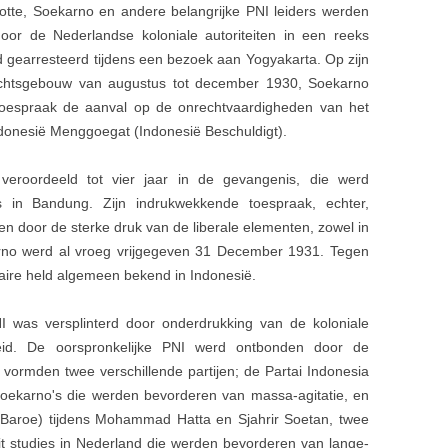
nslotte, Soekarno en andere belangrijke PNI leiders werden
r de Nederlandse koloniale autoriteiten in een reeks
rd gearresteerd tijdens een bezoek aan Yogyakarta. Op zijn
chtsgebouw van augustus tot december 1930, Soekarno
 toespraak de aanval op de onrechtvaardigheden van het
Indonesië Menggoegat (Indonesië Beschuldigt).
roordeeld tot vier jaar in de gevangenis, die werd
 in Bandung. Zijn indrukwekkende toespraak, echter,
n door de sterke druk van de liberale elementen, zowel in
rno werd al vroeg vrijgegeven 31 December 1931. Tegen
ulaire held algemeen bekend in Indonesië.
NI was versplinterd door onderdrukking van de koloniale
heid. De oorspronkelijke PNI werd ontbonden door de
vormden twee verschillende partijen; de Partai Indonesia
oekarno's die werden bevorderen van massa-agitatie, en
 Baroe) tijdens Mohammad Hatta en Sjahrir Soetan, twee
uit studies in Nederland die werden bevorderen van lange-