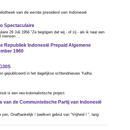
bliotheek van de eerste president van Indonesië
o Spectaculaire
re 29 Juli 1956 "Ze begrijpen dat wij - of zij - als ik naar een
l mensen ...
de Republiek Indonesië Prepaid Algemene
tember 1960
-G30S
 gepubliceerd in het dagelijkse ochtendnieuws Yudha
ië is een neo-kolonialistische project.
es van de Communistische Partij van Indonesië
yen, Onafhankelijk ! (welkom gebrul van "Vrijheid ! ", lang