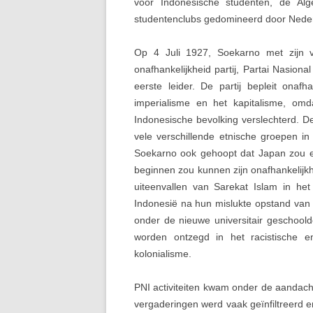
voor Indonesische studenten, de Alge
studentenclubs gedomineerd door Neder
Op 4 Juli 1927, Soekarno met zijn 
onafhankelijkheid partij, Partai Nasio
eerste leider. De partij bepleit onafh
imperialisme en het kapitalisme, o
Indonesische bevolking verslechterd. D
vele verschillende etnische groepen in
Soekarno ook gehoopt dat Japan zou 
beginnen zou kunnen zijn onafhankelijk
uiteenvallen van Sarekat Islam in he
Indonesië na hun mislukte opstand van 
onder de nieuwe universitair geschoold
worden ontzegd in het racistische en
kolonialisme.
PNI activiteiten kwam onder de aandach
vergaderingen werd vaak geïnfiltreerd e