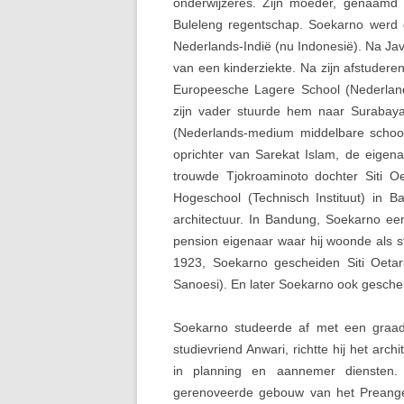
onderwijzeres. Zijn moeder, genaam
Buleleng regentschap. Soekarno werd 
Nederlands-Indië (nu Indonesië). Na Ja
van een kinderziekte. Na zijn afstuder
Europeesche Lagere School (Nederland
zijn vader stuurde hem naar Surabay
(Nederlands-medium middelbare school)
oprichter van Sarekat Islam, de eigen
trouwde Tjokroaminoto dochter Siti O
Hogeschool (Technisch Instituut) in B
architectuur. In Bandung, Soekarno een
pension eigenaar waar hij woonde als s
1923, Soekarno gescheiden Siti Oetar
Sanoesi). En later Soekarno ook gesche
Soekarno studeerde af met een graad 
studievriend Anwari, richtte hij het ar
in planning en aannemer diensten.
gerenoveerde gebouw van het Preanger