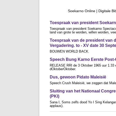
Soekarno Online | Digitale Bi
Toespraak van president Soekarn
Toespraak van president Soekarno Spectaculai
land van grote te worden, willen worden, vee
Toespraak van de president van 
Vergadering. to - XV date 30 Sep
BOUWEN WORLD BACK.
Speech Bung Karno Eerste Post
RELEASE RRI de 3 Oktober 1965 uur 1.33 en
dOktoberOktober.
Dus, gewoon Pidato Maleisië
Speech Crush Maleisië, we zeggen dat Maleis
Sluiting van het Nationaal Congr
(PKI)
Sana I, Soms zelfs dood Yo I Sing Kelangan 
applaus).