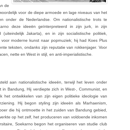
an de
oordelijk voor de diepe armoede en lage niveaus van het
n onder de Nederlandse. Om nationalistische trots te
arno deze ideeën geïnterpreteerd in zijn jurk, in zijn
iteindelijk Jakarta), en in zijn socialistische politiek,
en voor moderne kunst naar popmuziek; hij had Koes Plus
e teksten, ondanks zijn reputatie van rokkenjager. Voor
en, nette en West in stijl, en anti-imperialistische.
eld aan nationalistische ideeën, terwijl het leven onder
nt in Bandung, Hij verdiepte zich in West-, Communist, en
elijk het ontwikkelen van zijn eigen politieke ideologie van
oorziening. Hij begon styling zijn ideeën als Marhaenism,
er die hij ontmoette in het zuiden van Bandung gebied,
 werkte op het zelf, het produceren van voldoende inkomen
rsitaire, Soekarno begon het organiseren van studie club