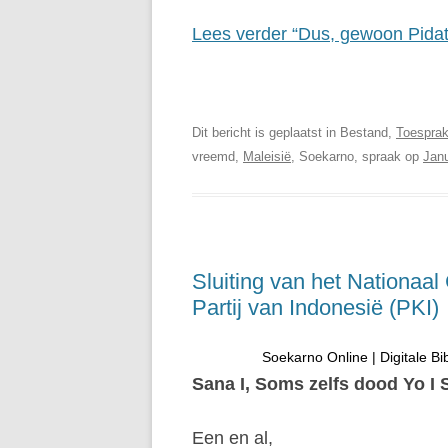
Lees verder “Dus, gewoon Pidat
Soekarno Online | Digitale Bi
Dit bericht is geplaatst in Bestand,
Toespra
vreemd,
Maleisië
, Soekarno, spraak op
Janu
Sluiting van het Nationaa
Partij van Indonesië (PKI)
Soekarno Online | Digitale Bi
Sana I, Soms zelfs dood Yo I
Een en al,