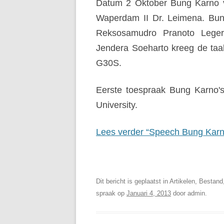
Datum 2 Oktober Bung Karno ve
Waperdam II Dr. Leimena. Bung
Reksosamudro Pranoto Legerl
Jendera Soeharto kreeg de taa
G30S.
Eerste toespraak Bung Karno'
University.
Lees verder “Speech Bung Karn
Soekarno Online | Digitale Bi
Dit bericht is geplaatst in Artikelen, Bestan
spraak op
Januari 4, 2013
door
admin
.