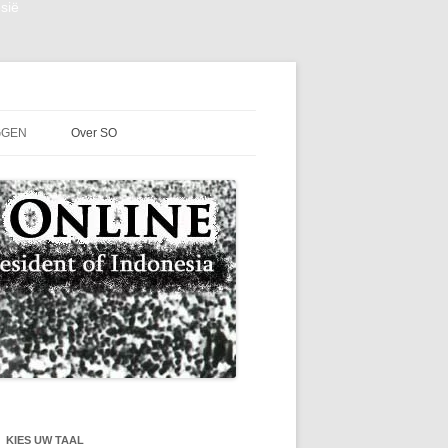
sië
GGEN
Over SO
KIES UW TAAL