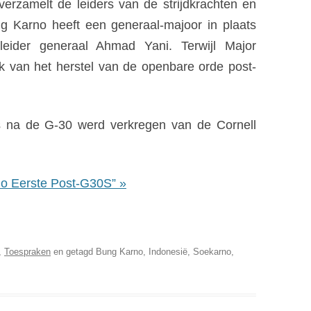
rzamelt de leiders van de strijdkrachten en
 Karno heeft een generaal-majoor in plaats
eider generaal Ahmad Yani. Terwijl Major
k van het herstel van de openbare orde post-
s na de G-30 werd verkregen van de Cornell
o Eerste Post-G30S” »
bliotheek van de eerste president van Indonesië
d,
Toespraken
en getagd Bung Karno, Indonesië, Soekarno,