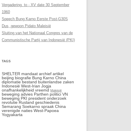
Vergadering. to - XV date 30 September
1960
Speech Bung Karno Eerste Post-G30S
Dus, gewoon Pidato Maleisië
Sluiting van het Nationaal Congres van de
Communistische Partij van Indonesië (PKI)
TAGS
SHELTER mandaat archief artikel
beijing biografie Bung Karno China
diplomatie bestand buitenlandse zaken
Indonesië West-Irian Jogja
onafhankelijkheid vreemd
Maleisië
beweging advies Parthen politici VN
beweging PKI president onderzoek
revolutie Rusland geschiedenis
Semarang Soekarno spraak China
verenigde naties West-Papoea
Yogyakarta