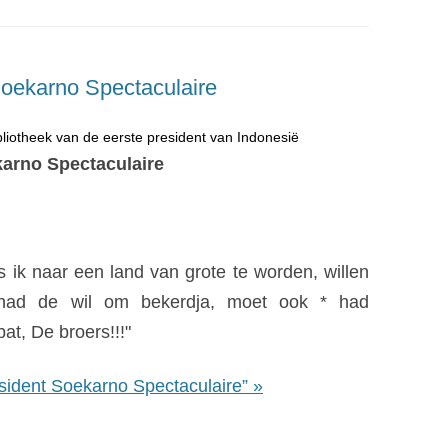
Soekarno Spectaculaire
bliotheek van de eerste president van Indonesië
arno Spectaculaire
als ik naar een land van grote te worden, willen
had de wil om bekerdja, moet ook * had
at, De broers!!!"
sident Soekarno Spectaculaire” »
bliotheek van de eerste president van Indonesië