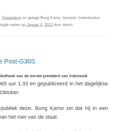
bliotheek van de eerste president van Indonesië
d,
Toespraken
en getagd Bung Karno, bestand, buitenlandse
nigde naties op
Januari 4, 2013
door
admin
.
e Post-G30S
bliotheek van de eerste president van Indonesië
 uur 1.33 en gepubliceerd in het dagelijkse
Oktober.
 publiek deze, Bung Karno zei dat hij in een
an het roer van de staat.