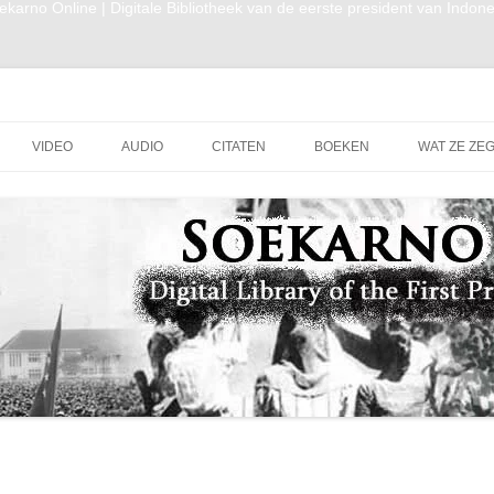
ekarno Online | Digitale Bibliotheek van de eerste president van Indone
 van Indonesië
Doorgaan naar inhoud
VIDEO
AUDIO
CITATEN
BOEKEN
WAT ZE ZE