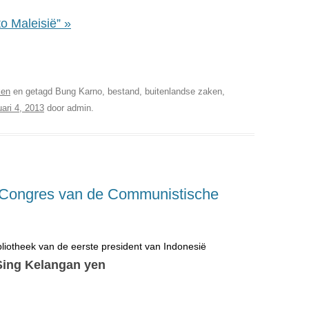
o Maleisië” »
bliotheek van de eerste president van Indonesië
ken
en getagd Bung Karno, bestand, buitenlandse zaken,
ari 4, 2013
door
admin
.
l Congres van de Communistische
bliotheek van de eerste president van Indonesië
 Sing Kelangan yen