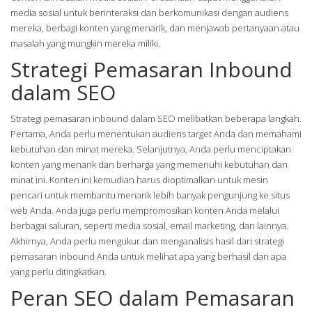
media sosial untuk berinteraksi dan berkomunikasi dengan audiens
mereka, berbagi konten yang menarik, dan menjawab pertanyaan atau
masalah yang mungkin mereka miliki.
Strategi Pemasaran Inbound
dalam SEO
Strategi pemasaran inbound dalam SEO melibatkan beberapa langkah.
Pertama, Anda perlu menentukan audiens target Anda dan memahami
kebutuhan dan minat mereka. Selanjutnya, Anda perlu menciptakan
konten yang menarik dan berharga yang memenuhi kebutuhan dan
minat ini. Konten ini kemudian harus dioptimalkan untuk mesin
pencari untuk membantu menarik lebih banyak pengunjung ke situs
web Anda. Anda juga perlu mempromosikan konten Anda melalui
berbagai saluran, seperti media sosial, email marketing, dan lainnya.
Akhirnya, Anda perlu mengukur dan menganalisis hasil dari strategi
pemasaran inbound Anda untuk melihat apa yang berhasil dan apa
yang perlu ditingkatkan.
Peran SEO dalam Pemasaran