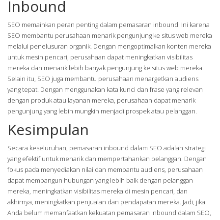
Inbound
SEO memainkan peran penting dalam pemasaran inbound. Ini karena
SEO membantu perusahaan menarik pengunjung ke situs web mereka
melalui penelusuran organik. Dengan mengoptimalkan konten mereka
untuk mesin pencari, perusahaan dapat meningkatkan visibilitas
mereka dan menarik lebih banyak pengunjung ke situs web mereka.
Selain itu, SEO juga membantu perusahaan menargetkan audiens
yang tepat. Dengan menggunakan kata kunci dan frase yang relevan
dengan produk atau layanan mereka, perusahaan dapat menarik
pengunjung yang lebih mungkin menjadi prospek atau pelanggan.
Kesimpulan
Secara keseluruhan, pemasaran inbound dalam SEO adalah strategi
yang efektif untuk menarik dan mempertahankan pelanggan. Dengan
fokus pada menyediakan nilai dan membantu audiens, perusahaan
dapat membangun hubungan yang lebih baik dengan pelanggan
mereka, meningkatkan visibilitas mereka di mesin pencari, dan
akhirnya, meningkatkan penjualan dan pendapatan mereka. Jadi, jika
Anda belum memanfaatkan kekuatan pemasaran inbound dalam SEO,