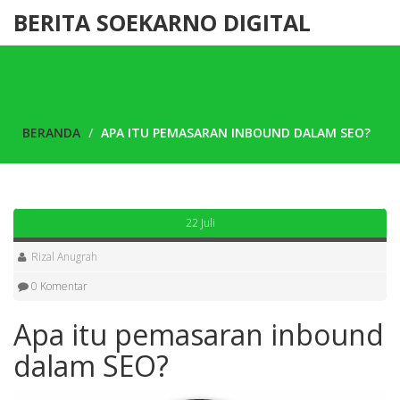
BERITA SOEKARNO DIGITAL
BERANDA
APA ITU PEMASARAN INBOUND DALAM SEO?
22 Juli
Rizal Anugrah
0 Komentar
Apa itu pemasaran inbound
dalam SEO?