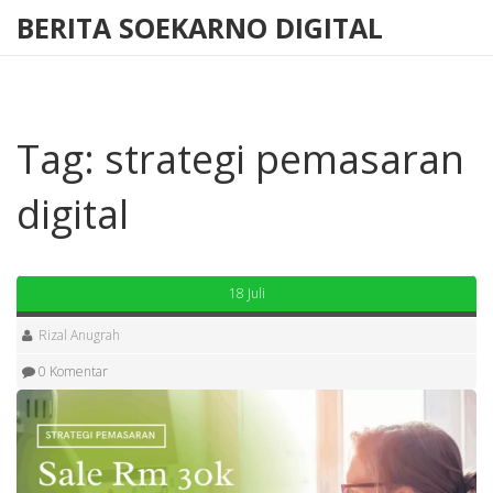
BERITA SOEKARNO DIGITAL
Tag: strategi pemasaran
digital
18 Juli
Rizal Anugrah
0 Komentar