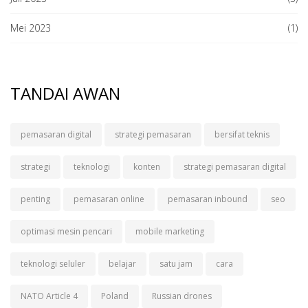
Mei 2023
(1)
TANDAI AWAN
pemasaran digital
strategi pemasaran
bersifat teknis
strategi
teknologi
konten
strategi pemasaran digital
penting
pemasaran online
pemasaran inbound
seo
optimasi mesin pencari
mobile marketing
teknologi seluler
belajar
satu jam
cara
NATO Article 4
Poland
Russian drones