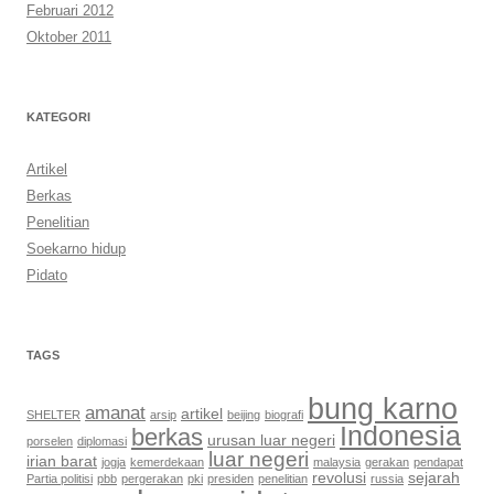
Februari 2012
Oktober 2011
KATEGORI
Artikel
Berkas
Penelitian
Soekarno hidup
Pidato
TAGS
bung karno
amanat
artikel
SHELTER
arsip
beijing
biografi
Indonesia
berkas
urusan luar negeri
porselen
diplomasi
luar negeri
irian barat
jogja
kemerdekaan
malaysia
gerakan
pendapat
revolusi
sejarah
Partia politisi
pbb
pergerakan
pki
presiden
penelitian
russia