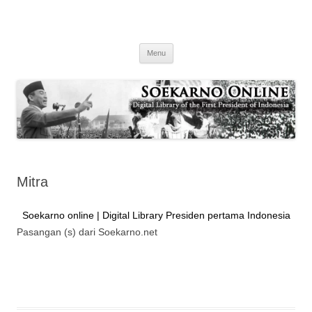
Soekarno online | Digital Library Presiden pertama Indonesia
Soekarno online
Digital Library Presiden Pertama Indonesia
Buka konten
Menu
Mitra
Soekarno online | Digital Library Presiden pertama Indonesia
Pasangan (s) dari Soekarno.net
Soekarno online | Digital Library Presiden pertama Indonesia