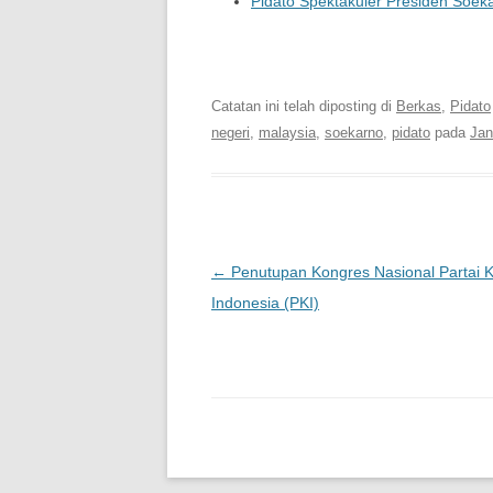
Pidato Spektakuler Presiden Soek
Soekarno online | Dig
Catatan ini telah diposting di
Berkas
,
Pidato
negeri
,
malaysia
,
soekarno
,
pidato
pada
Jan
Pasca navigasi
←
Penutupan Kongres Nasional Partai 
Indonesia (PKI)