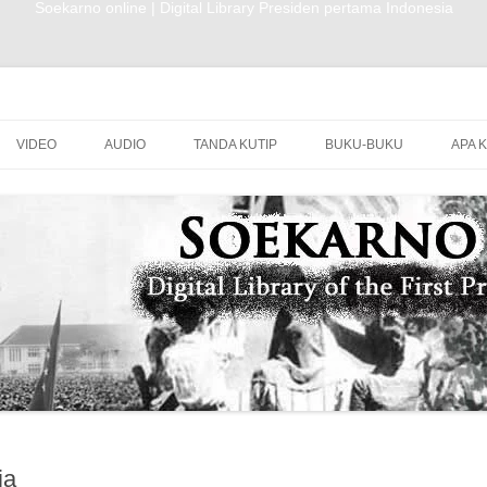
Soekarno online | Digital Library Presiden pertama Indonesia
Buka konten
VIDEO
AUDIO
TANDA KUTIP
BUKU-BUKU
APA 
ia