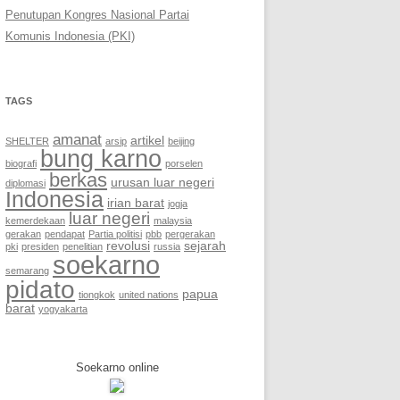
Penutupan Kongres Nasional Partai
Komunis Indonesia (PKI)
TAGS
amanat
artikel
SHELTER
arsip
beijing
bung karno
biografi
porselen
berkas
urusan luar negeri
diplomasi
Indonesia
irian barat
jogja
luar negeri
kemerdekaan
malaysia
gerakan
pendapat
Partia politisi
pbb
pergerakan
revolusi
sejarah
pki
presiden
penelitian
russia
soekarno
semarang
pidato
papua
tiongkok
united nations
barat
yogyakarta
Soekarno online