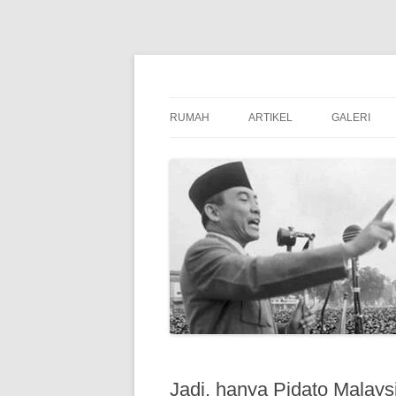
Digital Library Presiden Pertama Indonesia
Soekarno online
RUMAH
ARTIKEL
GALERI
Jadi, hanya Pidato Malays