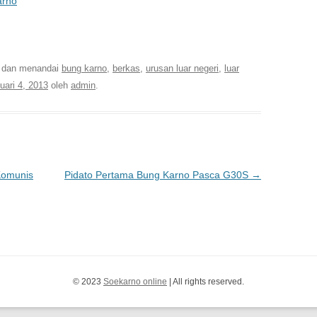
arno
ital Library Presiden pertama Indonesia
dan menandai
bung karno
,
berkas
,
urusan luar negeri
,
luar
uari 4, 2013
oleh
admin
.
Komunis
Pidato Pertama Bung Karno Pasca G30S
→
© 2023
Soekarno online
| All rights reserved.