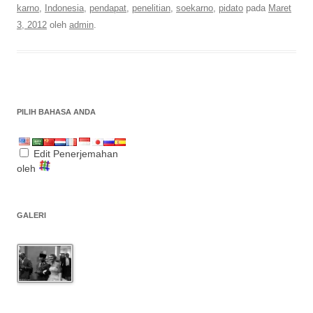
karno
,
Indonesia
,
pendapat
,
penelitian
,
soekarno
,
pidato
pada
Maret
3, 2012
oleh
admin
.
PILIH BAHASA ANDA
Edit Penerjemahan
oleh
GALERI