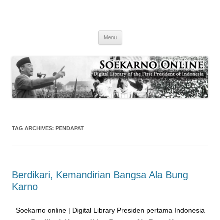
Soekarno online | Digital Library Presiden pertama Indonesia
Soekarno online
Digital Library Presiden Pertama Indonesia
Buka konten
Menu
TAG ARCHIVES:
PENDAPAT
Berdikari, Kemandirian Bangsa Ala Bung
Karno
Soekarno online | Digital Library Presiden pertama Indonesia