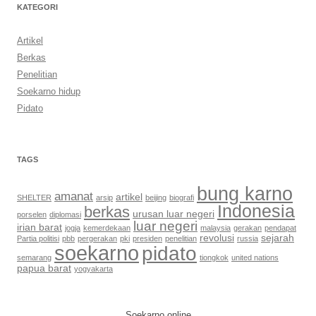
KATEGORI
Artikel
Berkas
Penelitian
Soekarno hidup
Pidato
TAGS
bung karno
amanat
artikel
SHELTER
arsip
beijing
biografi
Indonesia
berkas
urusan luar negeri
porselen
diplomasi
luar negeri
irian barat
jogja
kemerdekaan
malaysia
gerakan
pendapat
revolusi
sejarah
Partia politisi
pbb
pergerakan
pki
presiden
penelitian
russia
soekarno
pidato
semarang
tiongkok
united nations
papua barat
yogyakarta
Soekarno online